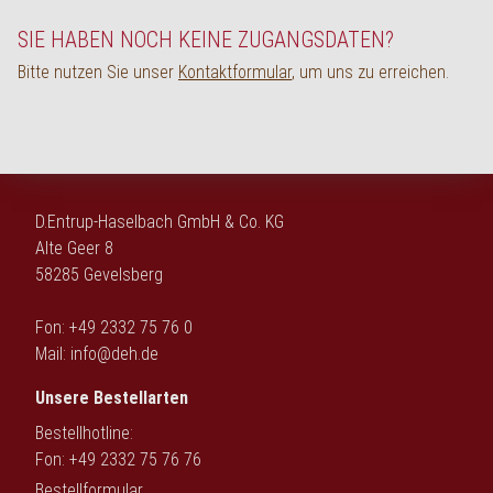
English
SIE HABEN NOCH KEINE ZUGANGSDATEN?
Bitte nutzen Sie unser
Kontaktformular
, um uns zu erreichen.
D.Entrup-Haselbach GmbH & Co. KG
Alte Geer 8
58285 Gevelsberg
Fon: +49 2332 75 76 0
Mail:
info@deh.de
Unsere Bestellarten
Bestellhotline:
Fon: +49 2332 75 76 76
Bestellformular