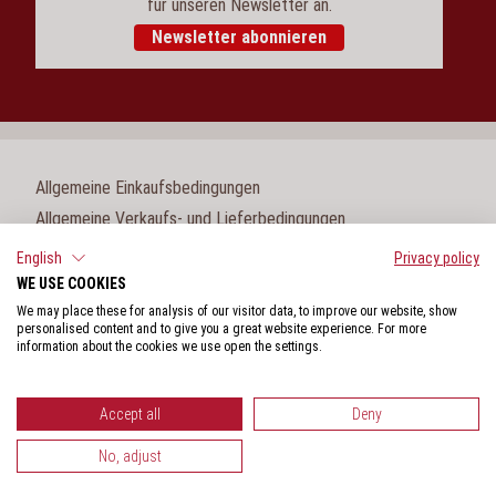
für unseren Newsletter an.
Newsletter abonnieren
Allgemeine Einkaufsbedingungen
Allgemeine Verkaufs- und Lieferbedingungen
Impressum
English
Privacy policy
WE USE COOKIES
Cookie-Einstellungen
We may place these for analysis of our visitor data, to improve our website, show
Datenschutz
personalised content and to give you a great website experience. For more
information about the cookies we use open the settings.
Hinweisgeberschutzgesetz
Accept all
Deny
No, adjust