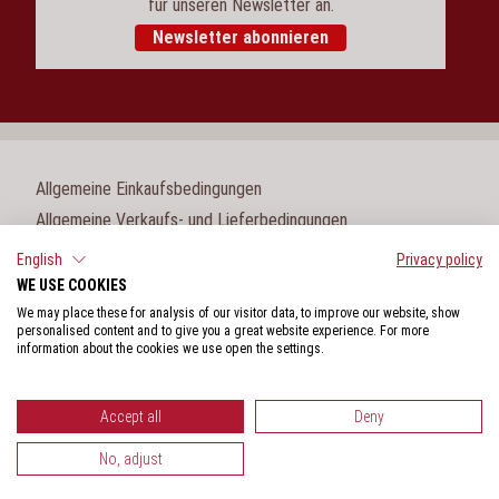
für unseren Newsletter an.
Newsletter abonnieren
Allgemeine Einkaufsbedingungen
Allgemeine Verkaufs- und Lieferbedingungen
Impressum
English
Privacy policy
WE USE COOKIES
Cookie-Einstellungen
We may place these for analysis of our visitor data, to improve our website, show
Datenschutz
personalised content and to give you a great website experience. For more
information about the cookies we use open the settings.
Hinweisgeberschutzgesetz
Accept all
Deny
No, adjust