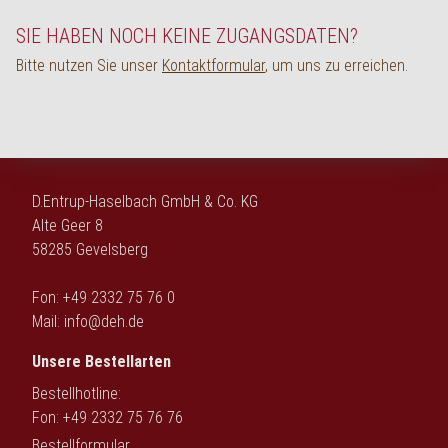
English
SIE HABEN NOCH KEINE ZUGANGSDATEN?
Bitte nutzen Sie unser
Kontaktformular
, um uns zu erreichen.
D.Entrup-Haselbach GmbH & Co. KG
Alte Geer 8
58285 Gevelsberg
Fon: +49 2332 75 76 0
Mail:
info@deh.de
Unsere Bestellarten
Bestellhotline:
Fon: +49 2332 75 76 76
Bestellformular