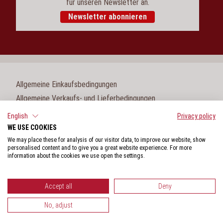
für unseren Newsletter an.
Newsletter abonnieren
Allgemeine Einkaufsbedingungen
Allgemeine Verkaufs- und Lieferbedingungen
Impressum
English
Privacy policy
WE USE COOKIES
Cookie-Einstellungen
We may place these for analysis of our visitor data, to improve our website, show
Datenschutz
personalised content and to give you a great website experience. For more
information about the cookies we use open the settings.
Hinweisgeberschutzgesetz
Accept all
Deny
No, adjust