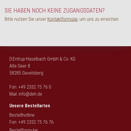
English
SIE HABEN NOCH KEINE ZUGANGSDATEN?
Bitte nutzen Sie unser
Kontaktformular
, um uns zu erreichen.
D.Entrup-Haselbach GmbH & Co. KG
Alte Geer 8
58285 Gevelsberg
Fon: +49 2332 75 76 0
Mail:
info@deh.de
Unsere Bestellarten
Bestellhotline:
Fon: +49 2332 75 76 76
Bestellformular