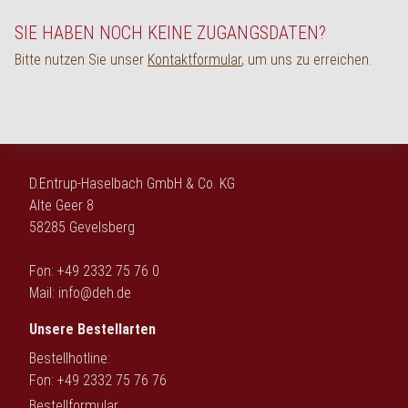
English
SIE HABEN NOCH KEINE ZUGANGSDATEN?
Bitte nutzen Sie unser
Kontaktformular
, um uns zu erreichen.
D.Entrup-Haselbach GmbH & Co. KG
Alte Geer 8
58285 Gevelsberg
Fon: +49 2332 75 76 0
Mail:
info@deh.de
Unsere Bestellarten
Bestellhotline:
Fon: +49 2332 75 76 76
Bestellformular