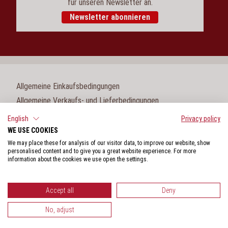
für unseren Newsletter an.
Newsletter abonnieren
Allgemeine Einkaufsbedingungen
Allgemeine Verkaufs- und Lieferbedingungen
Impressum
English
Privacy policy
WE USE COOKIES
Cookie-Einstellungen
We may place these for analysis of our visitor data, to improve our website, show
Datenschutz
personalised content and to give you a great website experience. For more
information about the cookies we use open the settings.
Hinweisgeberschutzgesetz
Accept all
Deny
No, adjust