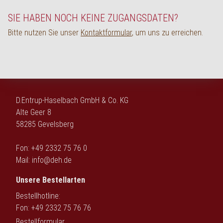
English
SIE HABEN NOCH KEINE ZUGANGSDATEN?
Bitte nutzen Sie unser
Kontaktformular
, um uns zu erreichen.
D.Entrup-Haselbach GmbH & Co. KG
Alte Geer 8
58285 Gevelsberg
Fon: +49 2332 75 76 0
Mail:
info@deh.de
Unsere Bestellarten
Bestellhotline:
Fon: +49 2332 75 76 76
Bestellformular