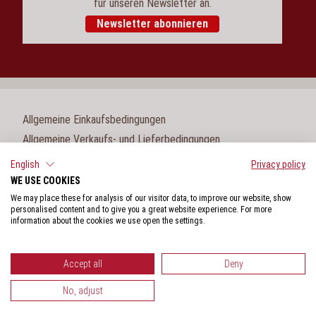
für unseren Newsletter an.
Newsletter abonnieren
Allgemeine Einkaufsbedingungen
Allgemeine Verkaufs- und Lieferbedingungen
Impressum
English
Privacy policy
WE USE COOKIES
Cookie-Einstellungen
We may place these for analysis of our visitor data, to improve our website, show
Datenschutz
personalised content and to give you a great website experience. For more
information about the cookies we use open the settings.
Hinweisgeberschutzgesetz
Accept all
Deny
No, adjust