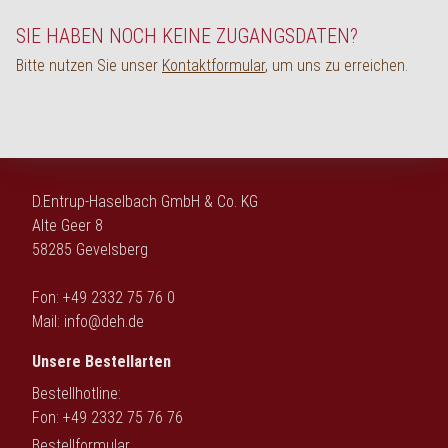
English
SIE HABEN NOCH KEINE ZUGANGSDATEN?
Bitte nutzen Sie unser
Kontaktformular
, um uns zu erreichen.
D.Entrup-Haselbach GmbH & Co. KG
Alte Geer 8
58285 Gevelsberg
Fon: +49 2332 75 76 0
Mail:
info@deh.de
Unsere Bestellarten
Bestellhotline:
Fon: +49 2332 75 76 76
Bestellformular