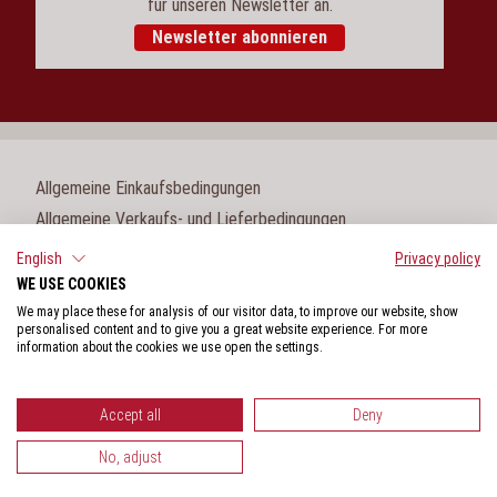
für unseren Newsletter an.
Newsletter abonnieren
Allgemeine Einkaufsbedingungen
Allgemeine Verkaufs- und Lieferbedingungen
Impressum
English
Privacy policy
WE USE COOKIES
Cookie-Einstellungen
We may place these for analysis of our visitor data, to improve our website, show
Datenschutz
personalised content and to give you a great website experience. For more
information about the cookies we use open the settings.
Hinweisgeberschutzgesetz
Accept all
Deny
No, adjust