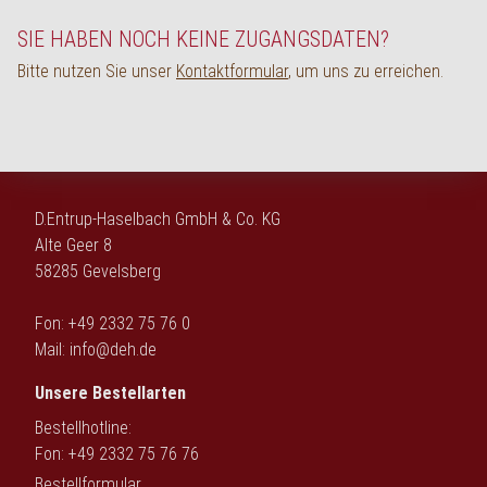
English
SIE HABEN NOCH KEINE ZUGANGSDATEN?
Bitte nutzen Sie unser
Kontaktformular
, um uns zu erreichen.
D.Entrup-Haselbach GmbH & Co. KG
Alte Geer 8
58285 Gevelsberg
Fon: +49 2332 75 76 0
Mail:
info@deh.de
Unsere Bestellarten
Bestellhotline:
Fon: +49 2332 75 76 76
Bestellformular