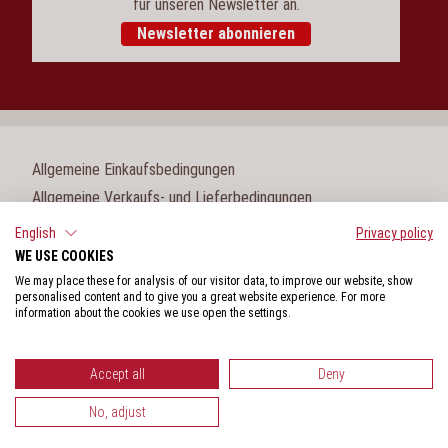
für unseren Newsletter an.
Newsletter abonnieren
Allgemeine Einkaufsbedingungen
Allgemeine Verkaufs- und Lieferbedingungen
Impressum
English
Privacy policy
WE USE COOKIES
Cookie-Einstellungen
We may place these for analysis of our visitor data, to improve our website, show
Datenschutz
personalised content and to give you a great website experience. For more
information about the cookies we use open the settings.
Hinweisgeberschutzgesetz
Accept all
Deny
No, adjust