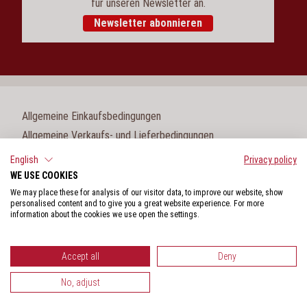
für unseren Newsletter an.
Newsletter abonnieren
Allgemeine Einkaufsbedingungen
Allgemeine Verkaufs- und Lieferbedingungen
Impressum
English
Privacy policy
WE USE COOKIES
Cookie-Einstellungen
We may place these for analysis of our visitor data, to improve our website, show
Datenschutz
personalised content and to give you a great website experience. For more
information about the cookies we use open the settings.
Hinweisgeberschutzgesetz
Accept all
Deny
No, adjust