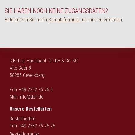
English
SIE HABEN NOCH KEINE ZUGANGSDATEN?
Bitte nutzen Sie unser
Kontaktformular
, um uns zu erreichen.
D.Entrup-Haselbach GmbH & Co. KG
Alte Geer 8
58285 Gevelsberg
Fon: +49 2332 75 76 0
Mail:
info@deh.de
Unsere Bestellarten
Bestellhotline:
Fon: +49 2332 75 76 76
Bestellformular