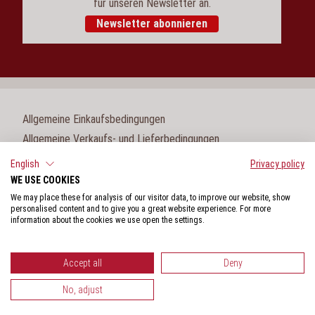
für unseren Newsletter an.
Newsletter abonnieren
Allgemeine Einkaufsbedingungen
Allgemeine Verkaufs- und Lieferbedingungen
Impressum
English
Privacy policy
WE USE COOKIES
Cookie-Einstellungen
We may place these for analysis of our visitor data, to improve our website, show
Datenschutz
personalised content and to give you a great website experience. For more
information about the cookies we use open the settings.
Hinweisgeberschutzgesetz
Accept all
Deny
No, adjust