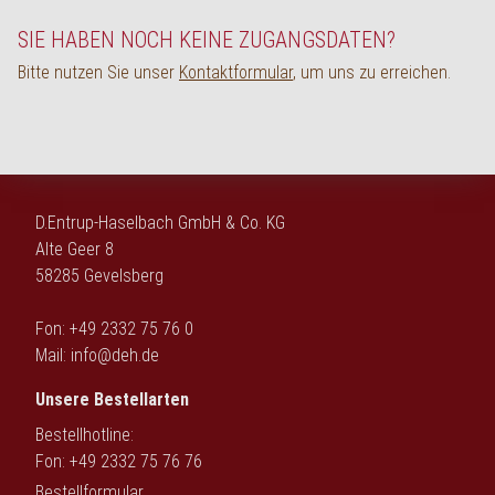
English
SIE HABEN NOCH KEINE ZUGANGSDATEN?
Bitte nutzen Sie unser
Kontaktformular
, um uns zu erreichen.
D.Entrup-Haselbach GmbH & Co. KG
Alte Geer 8
58285 Gevelsberg
Fon: +49 2332 75 76 0
Mail:
info@deh.de
Unsere Bestellarten
Bestellhotline:
Fon: +49 2332 75 76 76
Bestellformular