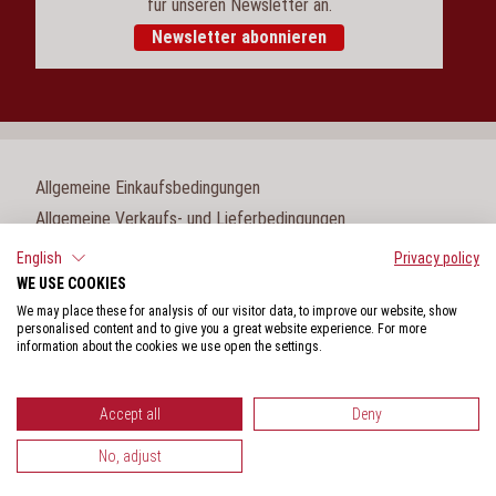
für unseren Newsletter an.
Newsletter abonnieren
Allgemeine Einkaufsbedingungen
Allgemeine Verkaufs- und Lieferbedingungen
Impressum
English
Privacy policy
WE USE COOKIES
Cookie-Einstellungen
We may place these for analysis of our visitor data, to improve our website, show
Datenschutz
personalised content and to give you a great website experience. For more
information about the cookies we use open the settings.
Hinweisgeberschutzgesetz
Accept all
Deny
No, adjust