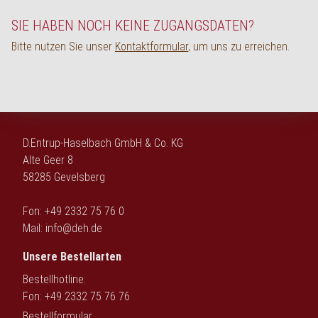
English
SIE HABEN NOCH KEINE ZUGANGSDATEN?
Bitte nutzen Sie unser
Kontaktformular
, um uns zu erreichen.
D.Entrup-Haselbach GmbH & Co. KG
Alte Geer 8
58285 Gevelsberg
Fon: +49 2332 75 76 0
Mail:
info@deh.de
Unsere Bestellarten
Bestellhotline:
Fon: +49 2332 75 76 76
Bestellformular