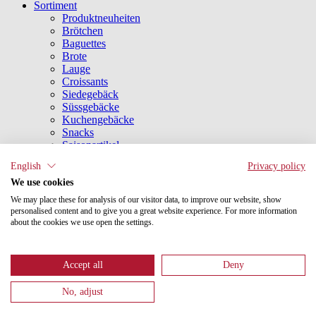
Sortiment
Produktneuheiten
Brötchen
Baguettes
Brote
Lauge
Croissants
Siedegebäck
Süssgebäcke
Kuchengebäcke
Snacks
Saisonartikel
Zusatzsortiment
English
Privacy policy
Non-Food-Sortiment
We use cookies
Produktqualität
Service
We may place these for analysis of our visitor data, to improve our website, show
Karriere
personalised content and to give you a great website experience. For more information
News
about the cookies we use open the settings.
Kontakt
FAQ
Login
Accept all
Deny
English
No, adjust