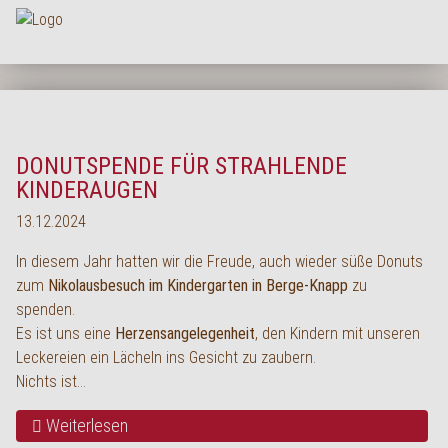
Na
HOME
UNTERNEHMEN
DONUTSPENDE FÜR STRAHLENDE
SORTIMENT
KINDERAUGEN
PRODUKTQUALITÄT
13.12.2024
SERVICE
In diesem Jahr hatten wir die Freude, auch wieder süße Donuts
zum
Nikolausbesuch im Kindergarten in Berge-Knapp
zu
KARRIERE
spenden.
NEWS
Es ist uns eine
Herzensangelegenheit
, den Kindern mit unseren
Leckereien ein Lächeln ins Gesicht zu zaubern.
KONTAKT
Nichts ist…
FAQ
Weiterlesen
LOGIN