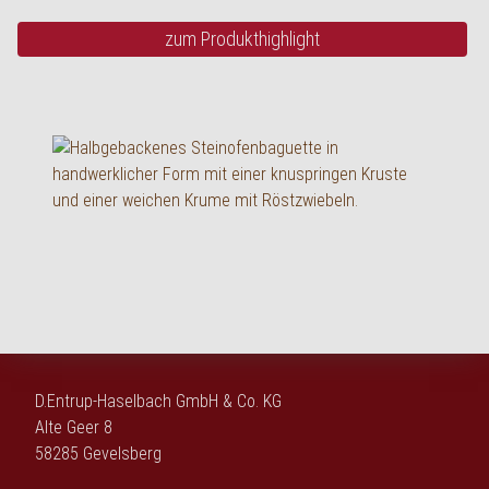
zum Produkthighlight
D.Entrup-Haselbach GmbH & Co. KG
Alte Geer 8
58285 Gevelsberg