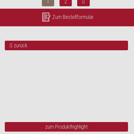
1
2
Zum Bestellformular
zurück
UNSERE HIGHLIGHTS
Steinofenbaguette
Parisienne
vorgebacken, 340 g
zum Produkthighlight