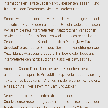
internationalen Private Label Markt u?bersetzen lassen – und
English
traf damit den Geschmack vieler Messebesucher.
Schnell wurde deutlich: Der Markt sucht weiterhin gezielt nach
innovativen Produktideen und neuen Geschmackserlebnissen.
Vor allem die neu interpretierten Franzbrötchen-Variationen
sowie der neue Churro Donut entwickelten sich schnell zum
Gesprächsthema am Stand. Unter dem Motto
„New Flavors
Unlocked“
präsentierte DEH neue Geschmacksrichtungen wie
Yuzu, Mango-Maracuja, Erdbeere, Himbeere oder Nuss und
interpretierte den norddeutschen Klassiker bewusst neu.
Auch der Churro Donut kam bei vielen Besuchern besonders gut
an. Das trendinspirierte Produktkonzept verbindet die knusprige
Textur eines klassischen Churros mit der weichen Konsistenz
eines Donuts – verfeinert mit Zimt und Zucker.
Neben den Produktneuheiten stieß auch das
Quarkstreuselkissen auf großes Interesse – inspiriert von der
traditionellen polnischen Gebäckspezialität „Dro?d?ówki z