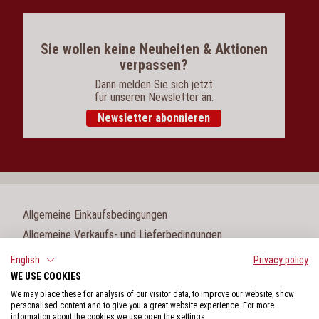
Sie wollen keine Neuheiten & Aktionen
verpassen?
Dann melden Sie sich jetzt
für unseren Newsletter an.
Newsletter abonnieren
Allgemeine Einkaufsbedingungen
Allgemeine Verkaufs- und Lieferbedingungen
Impressum
English
Privacy policy
WE USE COOKIES
Cookie-Einstellungen
We may place these for analysis of our visitor data, to improve our website, show
Datenschutz
personalised content and to give you a great website experience. For more
information about the cookies we use open the settings.