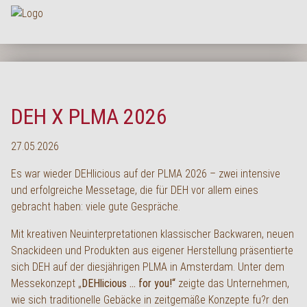
Na
HOME
UNTERNEHMEN
DEH X PLMA 2026
SORTIMENT
PRODUKTQUALITÄT
27.05.2026
SERVICE
Es war wieder DEHlicious auf der PLMA 2026 – zwei intensive
und erfolgreiche Messetage, die für DEH vor allem eines
KARRIERE
gebracht haben: viele gute Gespräche.
NEWS
Mit kreativen Neuinterpretationen klassischer Backwaren, neuen
Snackideen und Produkten aus eigener Herstellung präsentierte
KONTAKT
sich DEH auf der diesjährigen PLMA in Amsterdam. Unter dem
FAQ
Messekonzept „
DEHlicious … for you!“
zeigte das Unternehmen,
wie sich traditionelle Gebäcke in zeitgemäße Konzepte fu?r den
LOGIN