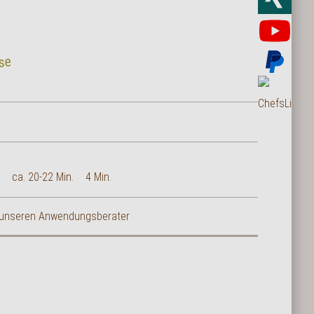
Yo
se
Bez
Bes
ca. 20-22 Min.
4 Min.
ie unseren Anwendungsberater