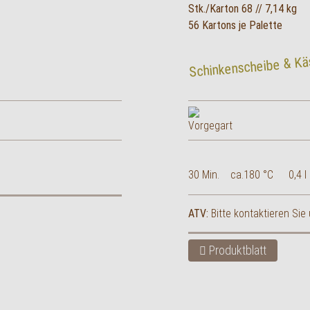
Stk./Karton 68 // 7,14 kg
56 Kartons je Palette
Schinkenscheibe & Kä
30 Min.
ca.180 °C
0,4 l
ATV:
Bitte kontaktieren S
Produktblatt