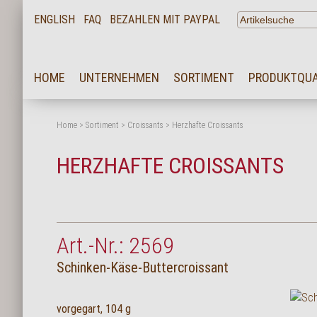
ENGLISH
FAQ
BEZAHLEN MIT PAYPAL
HOME
HOME
UNTERNEHMEN
SORTIMENT
PRODUKTQUA
UNTERNEHMEN
SORTIMENT
Home
>
Sortiment
>
Croissants
>
Herzhafte Croissants
PRODUKTQUALITÄT
HERZHAFTE CROISSANTS
SERVICE
KARRIERE
NEWS
Art.-Nr.: 2569
KONTAKT
Schinken-Käse-Buttercroissant
FAQ
vorgegart, 104 g
LOGIN