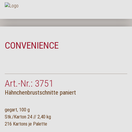
Na
HOME
UNTERNEHMEN
CONVENIENCE
SORTIMENT
PRODUKTQUALITÄT
SERVICE
Art.-Nr.: 3751
KARRIERE
Hähnchenbrustschnitte paniert
NEWS
KONTAKT
gegart, 100 g
Stk./Karton 24 // 2,40 kg
FAQ
216 Kartons je Palette
LOGIN