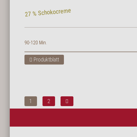
27 % Schokocreme
90-120 Min.
Produktblatt
1
2