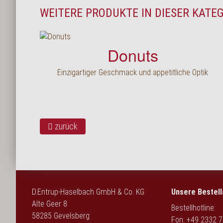
WEITERE PRODUKTE IN DIESER KATE
Donuts
Einzigartiger Geschmack und appetitliche Optik
zurück
D.Entrup-Haselbach GmbH & Co. KG
Unsere Bestell
Alte Geer 8
Bestellhotline:
58285 Gevelsberg
Fon: +49 2332 7