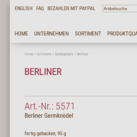
ENGLISH
FAQ
BEZAHLEN MIT PAYPAL
HOME
HOME
UNTERNEHMEN
SORTIMENT
PRODUKTQUA
UNTERNEHMEN
SORTIMENT
Home
>
Sortiment
>
Siedegebäck
>
Berliner
PRODUKTQUALITÄT
BERLINER
SERVICE
KARRIERE
NEWS
Art.-Nr.: 5571
KONTAKT
Berliner Germknödel
FAQ
fertig gebacken, 95 g
LOGIN