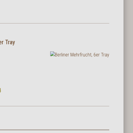
er Tray
g