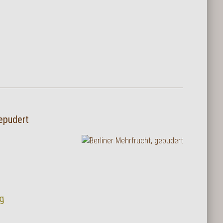
gepudert
ng