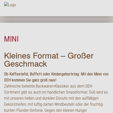
Na
HOME
UNTERNEHMEN
MINI
SORTIMENT
Kleines Format – Großer
PRODUKTQUALITÄT
Geschmack
SERVICE
KARRIERE
Ob Kaffeetafel, Buffett oder Kindergeburtstag: Mit den Minis von
DEH kommen Sie ganz groß raus!
NEWS
Zahlreiche beliebte Backwaren-Klassiker aus dem DEH-
Sortiment gibt es auch im handlichen Snackformat. Süß wird es
KONTAKT
mit unseren hellen und dunklen Donuts mit den auffälligen
FAQ
Dekorstreifen, mit luftig-zarten Windbeuteln oder der fruchtig-
bunten Plunder-Sinfonie. Gegen den kleinen Hunger
LOGIN