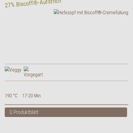
27% Biscoff®-Aufstrich
English
190 °C
17-20 Min.
Produktblatt