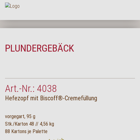
Na
HOME
UNTERNEHMEN
PLUNDERGEBÄCK
SORTIMENT
PRODUKTQUALITÄT
SERVICE
Art.-Nr.: 4038
KARRIERE
Hefezopf mit Biscoff®-Cremefüllung
NEWS
KONTAKT
vorgegart, 95 g
Stk./Karton 48 // 4,56 kg
FAQ
88 Kartons je Palette
LOGIN