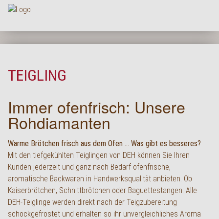
Na
HOME
UNTERNEHMEN
TEIGLING
SORTIMENT
Immer ofenfrisch: Unsere
PRODUKTQUALITÄT
Rohdiamanten
SERVICE
KARRIERE
Warme Brötchen frisch aus dem Ofen … Was gibt es besseres?
Mit den tiefgekühlten Teiglingen von DEH können Sie Ihren
NEWS
Kunden jederzeit und ganz nach Bedarf ofenfrische,
aromatische Backwaren in Handwerksqualität anbieten. Ob
KONTAKT
Kaiserbrötchen, Schnittbrötchen oder Baguettestangen: Alle
FAQ
DEH-Teiglinge werden direkt nach der Teigzubereitung
schockgefrostet und erhalten so ihr unvergleichliches Aroma
LOGIN